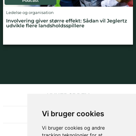
Podcast
Ledelse og organisation
Involvering giver større effekt: Sådan vil Jeglertz
udvikle flere landsholdsspillere
NYHEDSBREV
OM GAMECHANGER
Vi bruger cookies
Vi bruger cookies og andre
tracking teknologier for at