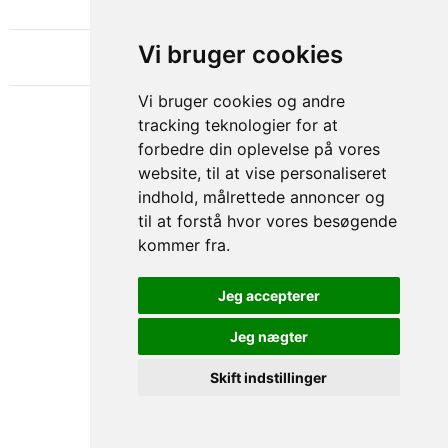
OM GAMECHANGER
Vi bruger cookies
Vi bruger cookies og andre
tracking teknologier for at
forbedre din oplevelse på vores
website, til at vise personaliseret
indhold, målrettede annoncer og
til at forstå hvor vores besøgende
kommer fra.
Privacy & Cookies Policy
Jeg accepterer
Jeg nægter
Skift indstillinger