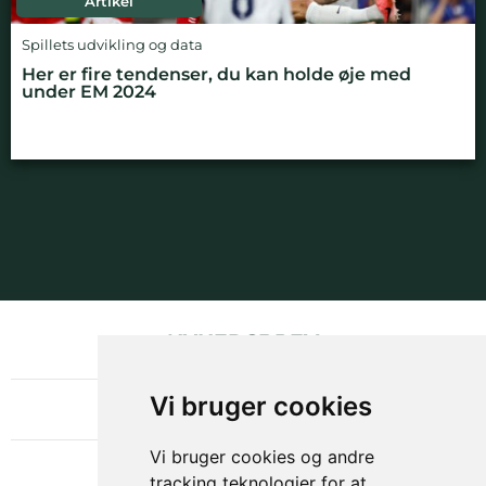
Artikel
Spillets udvikling og data
Her er fire tendenser, du kan holde øje med
under EM 2024
NYHEDSBREV
OM GAMECHANGER
Vi bruger cookies
Vi bruger cookies og andre
tracking teknologier for at