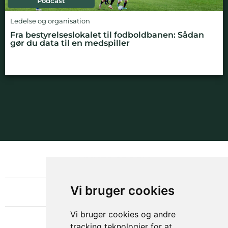
Podcast
Ledelse og organisation
Fra bestyrelseslokalet til fodboldbanen: Sådan
gør du data til en medspiller
NYHEDSBREV
OM GAMECHANGER
Vi bruger cookies
Vi bruger cookies og andre
tracking teknologier for at