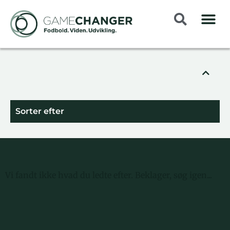
Sorter efter
Vi fandt ikke hvad du ledte efter. Beklager, søg igen...