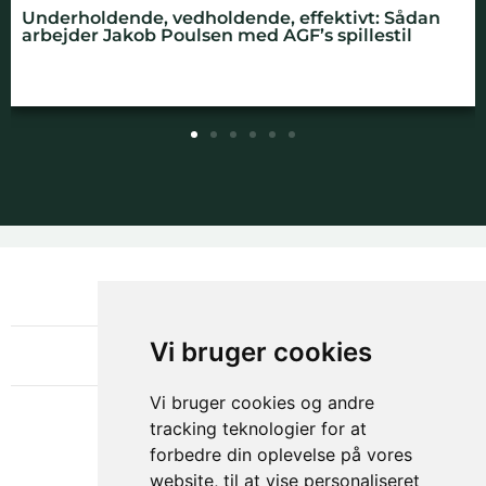
Underholdende, vedholdende, effektivt: Sådan
D
arbejder Jakob Poulsen med AGF’s spillestil
d
NYHEDSBREV
OM GAMECHANGER
Vi bruger cookies
Vi bruger cookies og andre
tracking teknologier for at
forbedre din oplevelse på vores
website, til at vise personaliseret