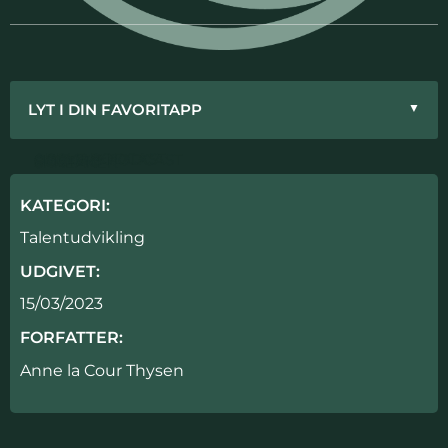
LYT I DIN FAVORITAPP
▼
APPLE PODCAST
GOOGLE PODCAST
SPOTIFY
PODIMO
SPREAKER
KATEGORI:
Talentudvikling
UDGIVET:
15/03/2023
FORFATTER:
Anne la Cour Thysen