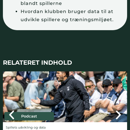
blandt spillerne
Hvordan klubben bruger data til at
udvikle spillere og træningsmiljøet.
RELATERET INDHOLD
Podcast
Spillets udvikling og data
Ta