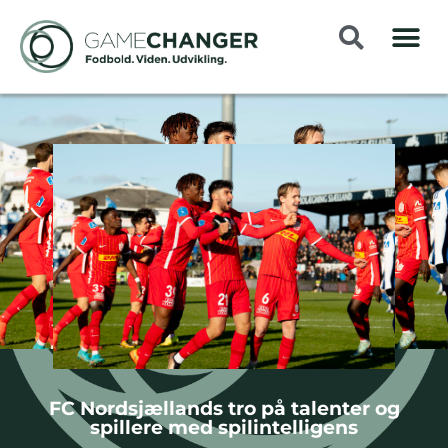
FC Nordsjællands tro på talenter og
spillere med spilintelligens