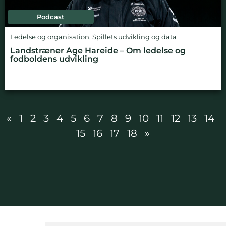
Podcast
Ledelse og organisation
,
Spillets udvikling og data
Landstræner Åge Hareide – Om ledelse og
fodboldens udvikling
«
1
2
3
4
5
6
7
8
9
10
11
12
13
14
15
16
17
18
»
NYHEDSBREV