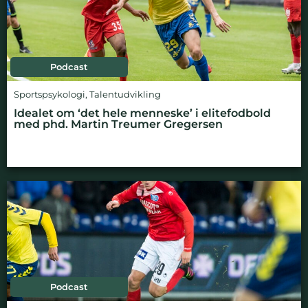
Podcast
Sportspsykologi
,
Talentudvikling
Idealet om ‘det hele menneske’ i elitefodbold
med phd. Martin Treumer Gregersen
Podcast