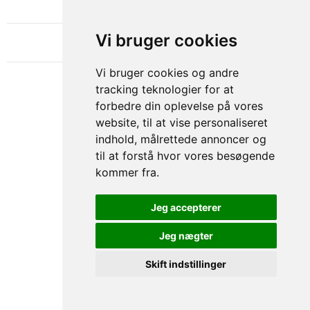
OM GAMECHANGER
Vi bruger cookies
Vi bruger cookies og andre
tracking teknologier for at
forbedre din oplevelse på vores
website, til at vise personaliseret
indhold, målrettede annoncer og
til at forstå hvor vores besøgende
kommer fra.
Privacy & Cookies Policy
Jeg accepterer
Jeg nægter
Skift indstillinger