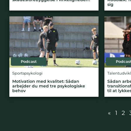
sig
Podcast
Podcas
Sportspsykologi
Talentudvik
Motivation med kvalitet: Sådan
Sådan arb
arbejder du med tre psykologiske
transitions
behov
til at lykke
«
1
2