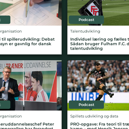
t
Podcast
organisation
Talentudvikling
i til spillerudvikling: Debat
Individuel læring og fælles t
syn er gavnlig for dansk
Sådan bruger Fulham F.C. da
talentudvikling
t
Podcast
organisation
Spillets udvikling og data
neruddannelseschef Peter
PRO-opgave: Fra teori til t
ænerrollen har forandret
kamp – med Henrik Jensen