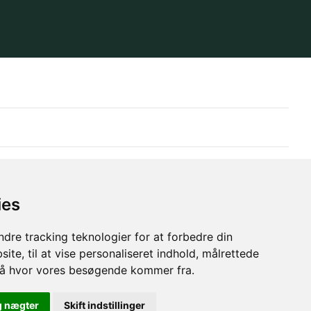
ies
dre tracking teknologier for at forbedre din
ite, til at vise personaliseret indhold, målrettede
stå hvor vores besøgende kommer fra.
g nægter
Skift indstillinger