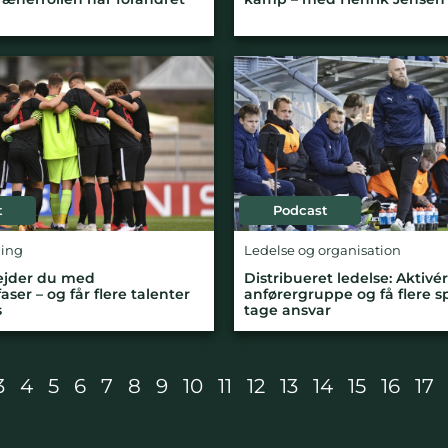
t
Podcast
ling
Ledelse og organisation
ejder du med
Distribueret ledelse: Aktivér
faser – og får flere talenter
anførergruppe og få flere spi
s
tage ansvar
3
4
5
6
7
8
9
10
11
12
13
14
15
16
17