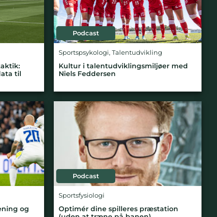
Podcast
Sportspsykologi
,
Talentudvikling
aktik:
Kultur i talentudviklingsmiljøer med
ta til
Niels Feddersen
Podcast
Sportsfysiologi
ræning og
Optimér dine spilleres præstation
(uden at træne på banen)