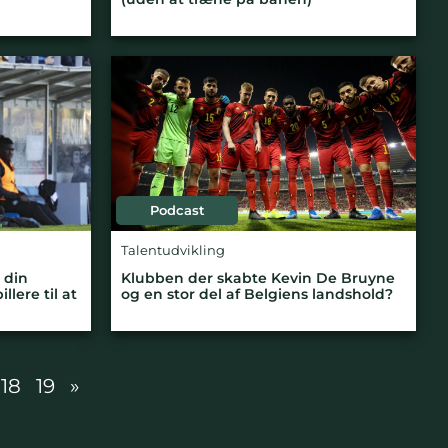
Podcast
Talentudvikling
 din
Klubben der skabte Kevin De Bruyne
llere til at
og en stor del af Belgiens landshold?
18
19
»