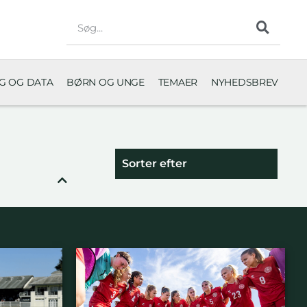
NG OG DATA
BØRN OG UNGE
TEMAER
NYHEDSBREV
Sorter efter