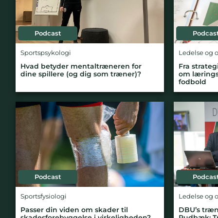
Podcast
Podcas
Sportspsykologi
Ledelse og 
Hvad betyder mentaltræneren for
Fra strateg
dine spillere (og dig som træner)?
om lærings
fodbold
Podcast
Podcas
Sportsfysiologi
Ledelse og 
Passer din viden om skader til
DBU’s træ
skadesforebyggelse i virkeligheden?
Rudbæk: Tr