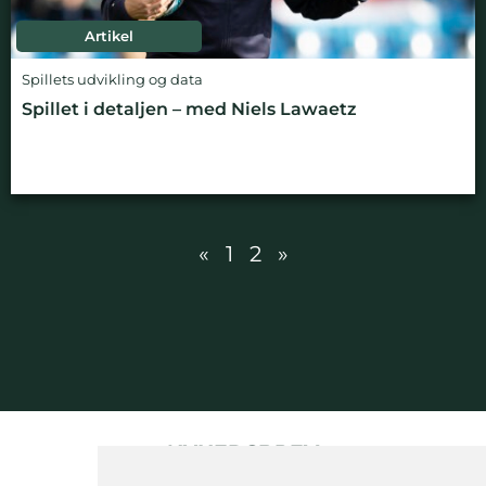
Artikel
Spillets udvikling og data
Spillet i detaljen – med Niels Lawaetz
«
1
2
»
NYHEDSBREV