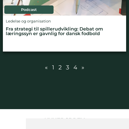
Podcast
Ledelse og organisation
Fra strategi til spillerudvikling: Debat om
læringssyn er gavnlig for dansk fodbold
«
1
2
3
4
»
NYHEDSBREV