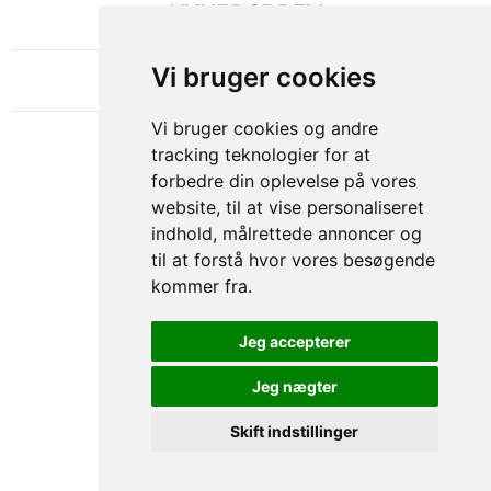
NYHEDSBREV
OM GAMECHANGER
Vi bruger cookies
Vi bruger cookies og andre
tracking teknologier for at
forbedre din oplevelse på vores
website, til at vise personaliseret
indhold, målrettede annoncer og
til at forstå hvor vores besøgende
kommer fra.
Privacy & Cookies Policy
Jeg accepterer
Jeg nægter
Skift indstillinger