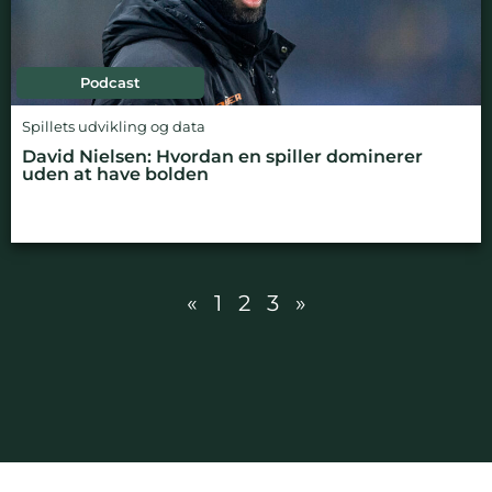
Podcast
Spillets udvikling og data
David Nielsen: Hvordan en spiller dominerer
uden at have bolden
«
1
2
3
»