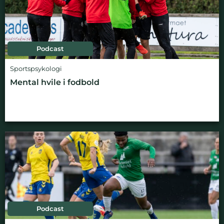
Podcast
Sportspsykologi
Mental hvile i fodbold
Podcast