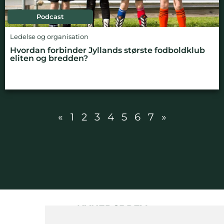
Podcast
Ledelse og organisation
Hvordan forbinder Jyllands største fodboldklub
eliten og bredden?
«
1
2
3
4
5
6
7
»
NYHEDSBREV