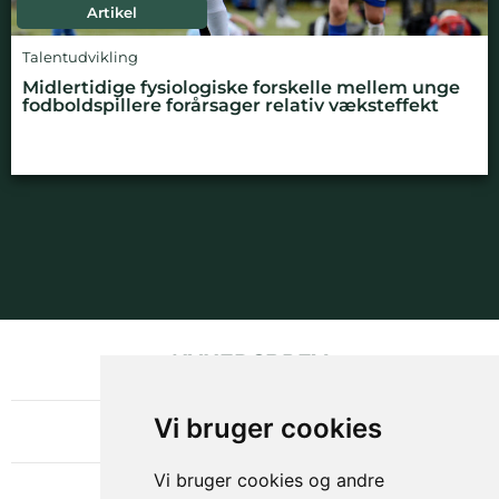
Artikel
Talentudvikling
Midlertidige fysiologiske forskelle mellem unge
fodboldspillere forårsager relativ væksteffekt
NYHEDSBREV
OM GAMECHANGER
Vi bruger cookies
Vi bruger cookies og andre