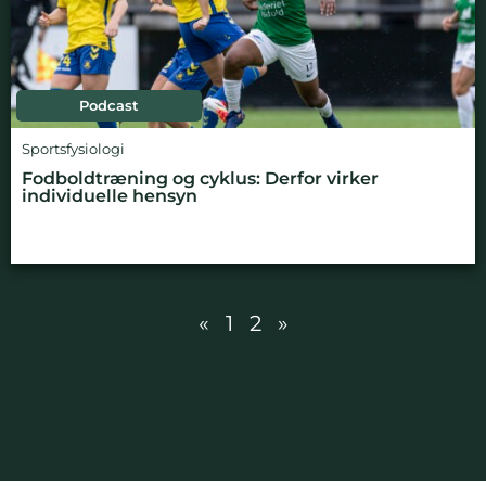
Podcast
Sportsfysiologi
Fodboldtræning og cyklus: Derfor virker
individuelle hensyn
«
1
2
»