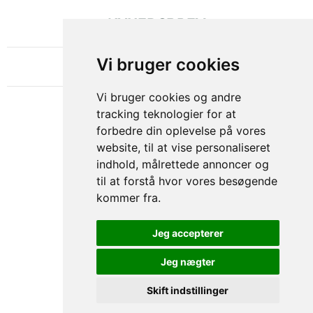
NYHEDSBREV
OM GAMECHANGER
Vi bruger cookies
Vi bruger cookies og andre
tracking teknologier for at
forbedre din oplevelse på vores
website, til at vise personaliseret
indhold, målrettede annoncer og
til at forstå hvor vores besøgende
kommer fra.
Privacy & Cookies Policy
Jeg accepterer
Jeg nægter
Skift indstillinger